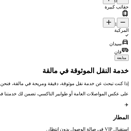
0
حقائب كبيرة
1
المركبة
directions_car
سيدان
airport_shuttle
فان
متابعة
خدمة النقل الموثوقة في مالقة
إذا كنت تبحث عن خدمة نقل موثوقة، دقيقة ومريحة في مالقة، فنحن الخ
على عكس المواصلات العامة أو طوابير التاكسي، تضمن لك خدمتنا ف
✈️
المطار
استقبال VIP في صالة الوصول بدون انتظار.