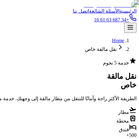
الرئيسية
الأسئلة الشائعة
اتصل بنا
+34 687 63 61 16
Home
نقل مالقة خاص
star
خدمة 5 نجوم
نقل مالقة
خاص
الطريقة الأكثر راحة وأمانًا للتنقل من مطار مالقة إلى وجهتك. خدمة م
flight_takeoff
مطار
train
محطة
hotel
فندق
500+