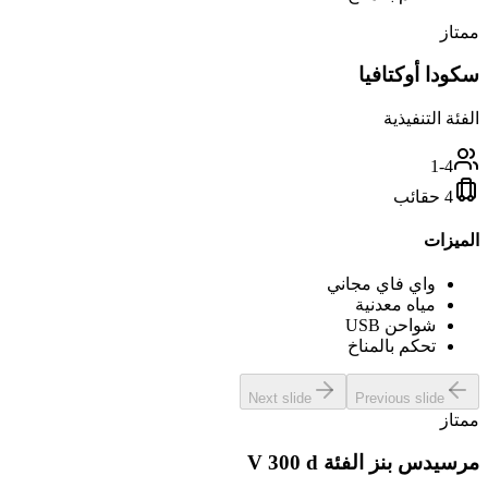
ممتاز
سكودا أوكتافيا
الفئة التنفيذية
1-4
4 حقائب
الميزات
واي فاي مجاني
مياه معدنية
شواحن USB
تحكم بالمناخ
Next slide
Previous slide
ممتاز
مرسيدس بنز الفئة V 300 d