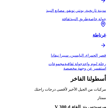
مدينة تاريخية، بونتي نويفو، مصانع النبيذ
جولة خاصة
طريق النبيذ
ثقافة
غرناطة
قصر الحمراء، البايسين، سييرا نيفادا
رحلة ليوم واحد
جولة ثقافية
مجموعات
استفسر عن وجهة مخصصة
أسطولنا
الفاخر
مركبات من الجيل الأخير لأقصى درجات راحتك
ممتاز
مرسيدس بنز الفئة V 300 d