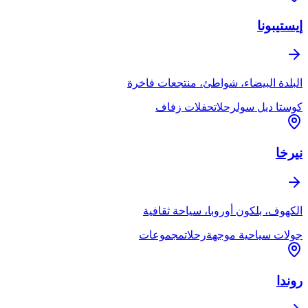
إيستيبونا
البلدة البيضاء، شواطئ، منتجعات فاخرة
كوستا ديل سول
رحلات
حفلات زفاف
نيرخا
الكهوف، بلكون أوروبا، سياحة ثقافية
جولات سياحية موجهة
رحلات
مجموعات
روندا