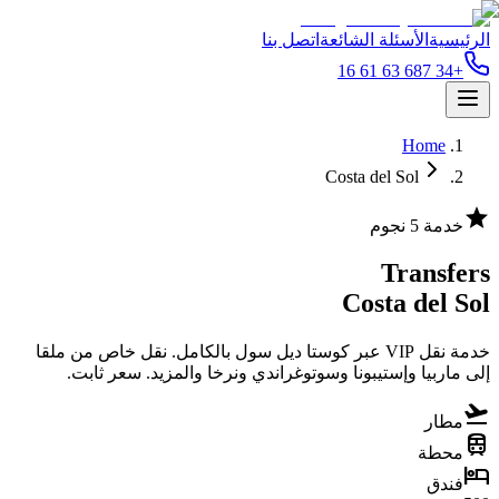
الرئيسية
الأسئلة الشائعة
اتصل بنا
+34 687 63 61 16
Home
Costa del Sol
star
خدمة 5 نجوم
Transfers
Costa del Sol
خدمة نقل VIP عبر كوستا ديل سول بالكامل. نقل خاص من ملقا
إلى ماربيا وإستيبونا وسوتوغراندي ونرخا والمزيد. سعر ثابت.
flight_takeoff
مطار
train
محطة
hotel
فندق