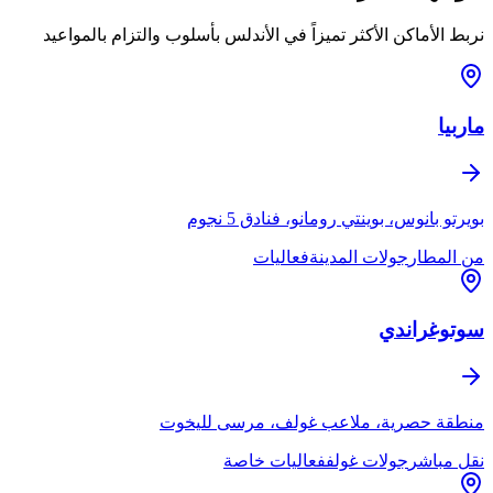
نربط الأماكن الأكثر تميزاً في الأندلس بأسلوب والتزام بالمواعيد
ماربيا
بويرتو بانوس، بوينتي رومانو، فنادق 5 نجوم
من المطار
جولات المدينة
فعاليات
سوتوغراندي
منطقة حصرية، ملاعب غولف، مرسى لليخوت
نقل مباشر
جولات غولف
فعاليات خاصة