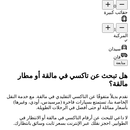
0
حقائب كبيرة
1
المركبة
directions_car
سيدان
airport_shuttle
فان
متابعة
هل تبحث عن تاكسي في مالقة أو مطار
مالقة؟
نقدم بديلاً متفوقًا عن التاكسي التقليدي في مالقة. مع خدمة النقل
الخاصة بنا، تستمتع بسيارات فاخرة (مرسيدس، أودي، وغيرها)
بأسعار مماثلة أو حتى أفضل في الرحلات الطويلة.
لا داعي للبحث عن أرقام التاكسي في مالقة أو الانتظار في
الطوابير. احجز نقلك عبر الإنترنت بسعر ثابت وسائق بانتظارك.