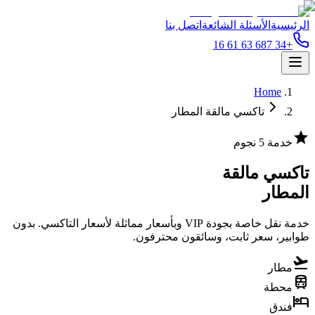
الرئيسية
الأسئلة الشائعة
اتصل بنا
+34 687 63 61 16
Home
تاكسي مالقة المطار
star
خدمة 5 نجوم
تاكسي مالقة
المطار
خدمة نقل خاصة بجودة VIP وبأسعار مماثلة لأسعار التاكسي. بدون
طوابير، سعر ثابت، وسائقون محترفون.
flight_takeoff
مطار
train
محطة
hotel
فندق