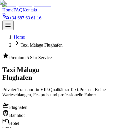
Home
FAQ
Kontakt
+34 687 63 61 16
Home
Taxi Málaga Flughafen
star
Premium 5 Star Service
Taxi Málaga
Flughafen
Privater Transport in VIP-Qualität zu Taxi-Preisen. Keine
Warteschlangen, Festpreis und professionelle Fahrer.
flight_takeoff
Flughafen
train
Bahnhof
hotel
Hotel