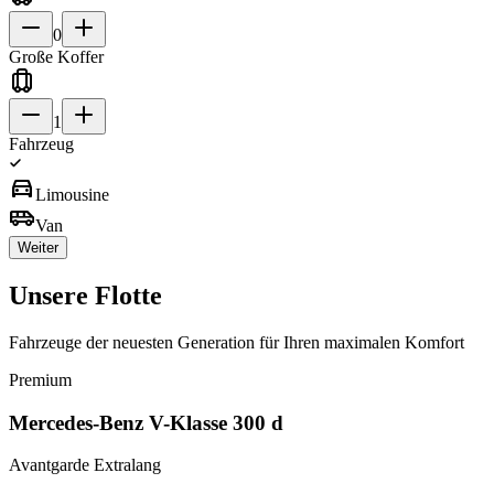
0
Große Koffer
1
Fahrzeug
directions_car
Limousine
airport_shuttle
Van
Weiter
Unsere
Flotte
Fahrzeuge der neuesten Generation für Ihren maximalen Komfort
Premium
Mercedes-Benz V-Klasse 300 d
Avantgarde Extralang