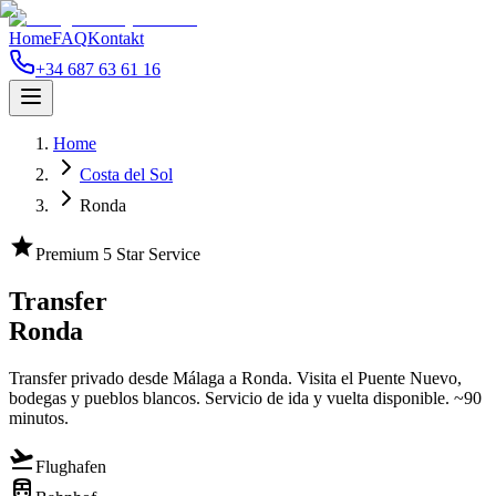
Home
FAQ
Kontakt
+34 687 63 61 16
Home
Costa del Sol
Ronda
star
Premium 5 Star Service
Transfer
Ronda
Transfer privado desde Málaga a Ronda. Visita el Puente Nuevo,
bodegas y pueblos blancos. Servicio de ida y vuelta disponible. ~90
minutos.
flight_takeoff
Flughafen
train