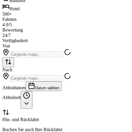
Bahnhof
hotel
Hotel
500+
Fahrten
4.9/5
Bewertung
24/7
Verfügbarkeit
Von
Nach
Abholdatum
Datum wählen
Abholzeit
Hin- und Rückfahrt
Buchen Sie auch Ihre Rückfahrt