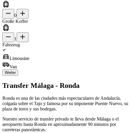
0
Große Koffer
1
Fahrzeug
directions_car
Limousine
airport_shuttle
Van
Weiter
Transfer Málaga - Ronda
Ronda es una de las ciudades más espectaculares de Andalucía,
colgada sobre el Tajo y famosa por su imponente Puente Nuevo, su
plaza de toros y sus bodegas.
Nuestro servicio de transfer privado te lleva desde Málaga o el
aeropuerto hasta Ronda en aproximadamente 90 minutos por
carreteras panorámicas.