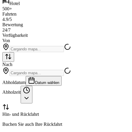
hotel
Hotel
500+
Fahrten
4.9/5
Bewertung
24/7
Verfügbarkeit
Von
Nach
Abholdatum
Datum wählen
Abholzeit
Hin- und Rückfahrt
Buchen Sie auch Ihre Rückfahrt