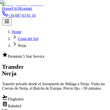
Home
FAQ
Kontakt
+34 687 63 61 16
Home
Costa del Sol
Nerja
star
Premium 5 Star Service
Transfer
Nerja
Transfer privado desde el Aeropuerto de Málaga a Nerja. Visita las
Cuevas de Nerja, el Balcón de Europa. Precio fijo, ~50 minutos.
flight_takeoff
Flughafen
train
Bahnhof