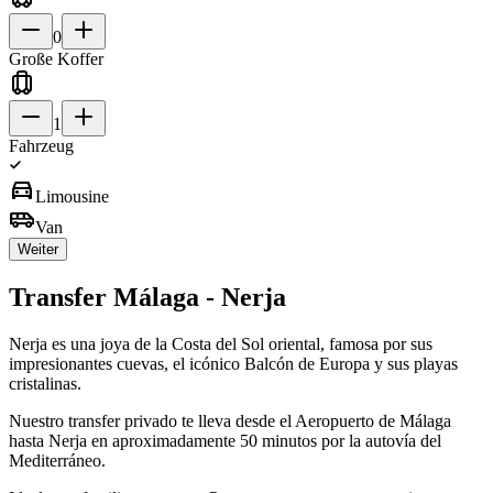
0
Große Koffer
1
Fahrzeug
directions_car
Limousine
airport_shuttle
Van
Weiter
Transfer Málaga - Nerja
Nerja es una joya de la Costa del Sol oriental, famosa por sus
impresionantes cuevas, el icónico Balcón de Europa y sus playas
cristalinas.
Nuestro transfer privado te lleva desde el Aeropuerto de Málaga
hasta Nerja en aproximadamente 50 minutos por la autovía del
Mediterráneo.