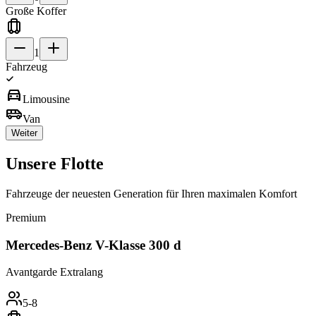
Große Koffer
1
Fahrzeug
directions_car
Limousine
airport_shuttle
Van
Weiter
Unsere
Flotte
Fahrzeuge der neuesten Generation für Ihren maximalen Komfort
Premium
Mercedes-Benz V-Klasse 300 d
Avantgarde Extralang
5-8