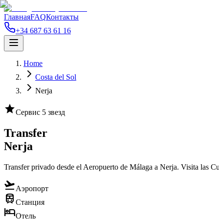
Главная
FAQ
Контакты
+34 687 63 61 16
Home
Costa del Sol
Nerja
star
Сервис 5 звезд
Transfer
Nerja
Transfer privado desde el Aeropuerto de Málaga a Nerja. Visita las C
flight_takeoff
Аэропорт
train
Станция
hotel
Отель