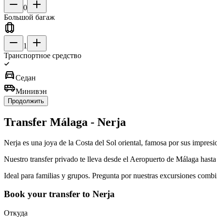
0
Большой багаж
1
Транспортное средство
directions_car
Седан
airport_shuttle
Минивэн
Продолжить
Transfer Málaga - Nerja
Nerja es una joya de la Costa del Sol oriental, famosa por sus impresi
Nuestro transfer privado te lleva desde el Aeropuerto de Málaga hast
Ideal para familias y grupos. Pregunta por nuestras excursiones comb
Book your transfer to Nerja
Откуда