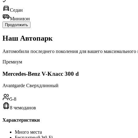
directions_car
Седан
airport_shuttle
Минивэн
Продолжить
Наш
Автопарк
Автомобили последнего поколения для вашего максимального
Премиум
Mercedes-Benz V-Класс 300 d
Avantgarde Сверхдлинный
5-8
8 чемоданов
Характеристики
Много места
Бесплатный Wi-Fi