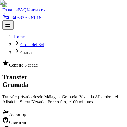
Главная
FAQ
Контакты
+34 687 63 61 16
Home
Costa del Sol
Granada
star
Сервис 5 звезд
Transfer
Granada
Transfer privado desde Málaga a Granada. Visita la Alhambra, el
Albaicín, Sierra Nevada. Precio fijo, ~100 minutos.
flight_takeoff
Аэропорт
train
Станция