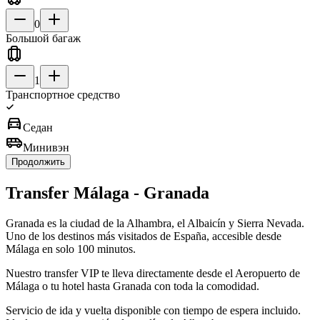
0
Большой багаж
1
Транспортное средство
directions_car
Седан
airport_shuttle
Минивэн
Продолжить
Transfer Málaga - Granada
Granada es la ciudad de la Alhambra, el Albaicín y Sierra Nevada.
Uno de los destinos más visitados de España, accesible desde
Málaga en solo 100 minutos.
Nuestro transfer VIP te lleva directamente desde el Aeropuerto de
Málaga o tu hotel hasta Granada con toda la comodidad.
Servicio de ida y vuelta disponible con tiempo de espera incluido.