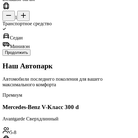
1
Транспортное средство
directions_car
Седан
airport_shuttle
Минивэн
Продолжить
Наш
Автопарк
Автомобили последнего поколения для вашего
максимального комфорта
Премиум
Mercedes-Benz V-Класс 300 d
Avantgarde Сверхдлинный
5-8