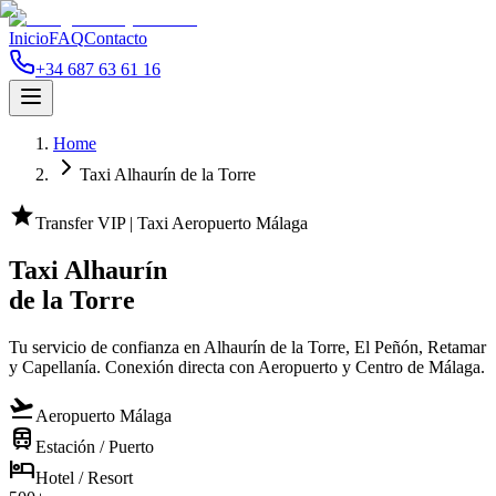
Inicio
FAQ
Contacto
+34 687 63 61 16
Home
Taxi Alhaurín de la Torre
star
Transfer VIP | Taxi Aeropuerto Málaga
Taxi Alhaurín
de la Torre
Tu servicio de confianza en Alhaurín de la Torre, El Peñón, Retamar
y Capellanía. Conexión directa con Aeropuerto y Centro de Málaga.
flight_takeoff
Aeropuerto Málaga
train
Estación / Puerto
hotel
Hotel / Resort