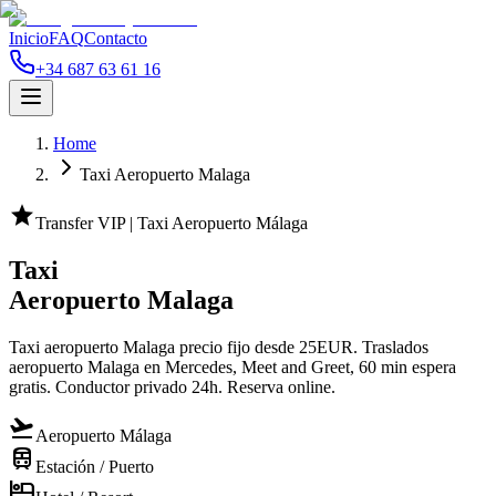
Inicio
FAQ
Contacto
+34 687 63 61 16
Home
Taxi Aeropuerto Malaga
star
Transfer VIP | Taxi Aeropuerto Málaga
Taxi
Aeropuerto Malaga
Taxi aeropuerto Malaga precio fijo desde 25EUR. Traslados
aeropuerto Malaga en Mercedes, Meet and Greet, 60 min espera
gratis. Conductor privado 24h. Reserva online.
flight_takeoff
Aeropuerto Málaga
train
Estación / Puerto
hotel