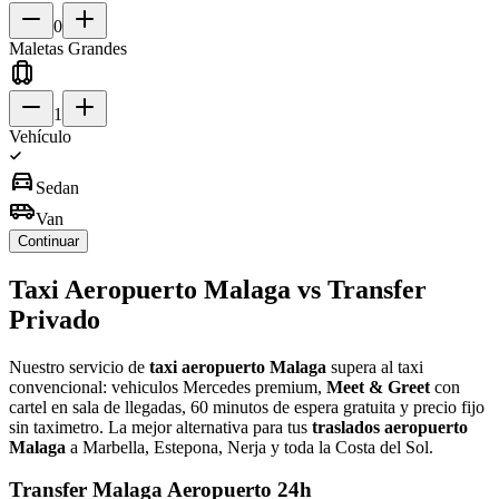
0
Maletas Grandes
1
Vehículo
directions_car
Sedan
airport_shuttle
Van
Continuar
Taxi Aeropuerto Malaga vs Transfer
Privado
Nuestro servicio de
taxi aeropuerto Malaga
supera al taxi
convencional: vehiculos Mercedes premium,
Meet & Greet
con
cartel en sala de llegadas, 60 minutos de espera gratuita y precio fijo
sin taximetro. La mejor alternativa para tus
traslados aeropuerto
Malaga
a Marbella, Estepona, Nerja y toda la Costa del Sol.
Transfer Malaga Aeropuerto 24h