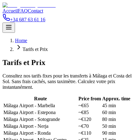
Accueil
FAQ
Contact
+34 687 63 61 16
Home
Tarifs et Prix
Tarifs et Prix
Consultez nos tarifs fixes pour les transferts à Málaga et Costa del
Sol. Sans frais cachés, sans taximètre. Calculez votre prix
instantanément.
Route
Price from
Approx. time
Málaga Airport - Marbella
~€65
45 min
Málaga Airport - Estepona
~€85
60 min
Málaga Airport - Sotogrande
~€120
80 min
Málaga Airport - Nerja
~€70
50 min
Málaga Airport - Ronda
~€110
90 min
Málaga Airport - Málaga Centre
~€25
15 min