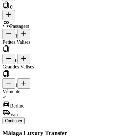
0
Passagers
1
Petites Valises
0
Grandes Valises
1
Véhicule
directions_car
Berline
airport_shuttle
Van
Continuer
Málaga Luxury Transfer